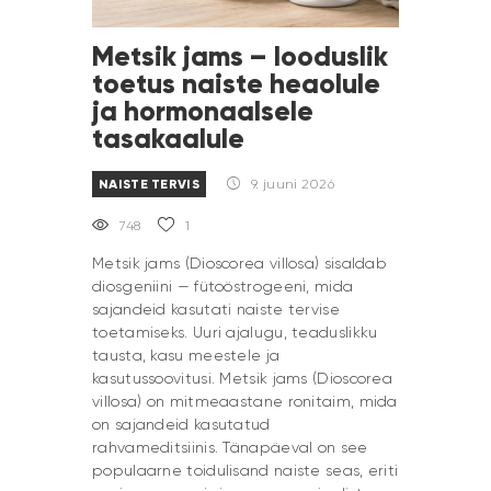
Metsik jams – looduslik
toetus naiste heaolule
ja hormonaalsele
tasakaalule
NAISTE TERVIS
9. juuni 2026
748
1
Metsik jams (Dioscorea villosa) sisaldab
diosgeniini — fütoöstrogeeni, mida
sajandeid kasutati naiste tervise
toetamiseks. Uuri ajalugu, teaduslikku
tausta, kasu meestele ja
kasutussoovitusi. Metsik jams (Dioscorea
villosa) on mitmeaastane ronitaim, mida
on sajandeid kasutatud
rahvameditsiinis. Tänapäeval on see
populaarne toidulisand naiste seas, eriti