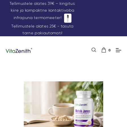
Tellimustele alates 39€ – kingitus:
kiire ja kompaktne kontaktivaba
infrapuna termomeeter!
Tellimustele alates 25€ - tasuta
tarne pakiautomati!
0