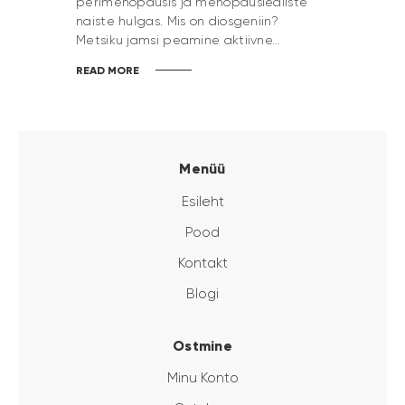
perimenopausis ja menopausiealiste
naiste hulgas. Mis on diosgeniin?
Metsiku jamsi peamine aktiivne…
READ MORE
Menüü
Esileht
Pood
Kontakt
Blogi
Ostmine
Minu Konto