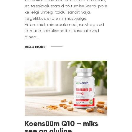
et tasakaalustatud toitumise korral pole
kellelgi ühtegi toidulisandit vaja.
Tegelikkus ei ole nii mustvalge.
Vitamiinid, mineraalained, rasvhapped
ja muud toidulisandites kasutatavad
ained…
READ MORE
Koensüüm Q10 – miks
see on oluline