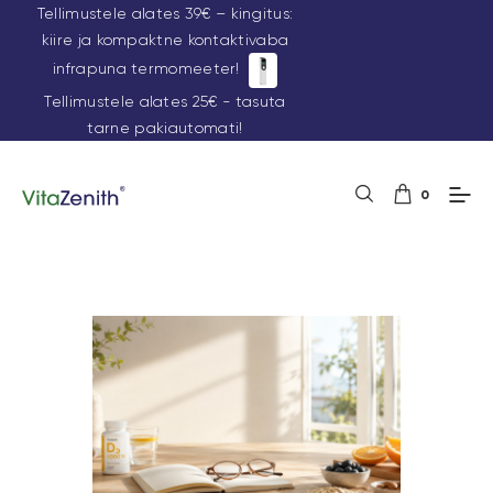
Tellimustele alates 39€ – kingitus:
kiire ja kompaktne kontaktivaba
infrapuna termomeeter!
Tellimustele alates 25€ - tasuta
tarne pakiautomati!
0