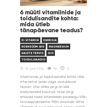
6 müüti vitamiinide ja
toidulisandite kohta:
mida ütleb
tänapäevane teadus?
D-VITAMIIN
ENERGIA
KOENSÜÜM Q10
MAGNEESIUM
NAISTE TERVIS
Q10
TOIDULISANDID
18. juuli 2026
92
0
Vitamiinide ja toidulisandite kohta võib
internetist leida väga vastukäivat
teavet. Ühe allika järgi on kõik
toidulisandid kasutud, teise järgi
aitavad need lahendada peaaegu kõiki
terviseprobleeme. Mõni soovitab võtta
võimalikult suuri annuseid, teine väidab,