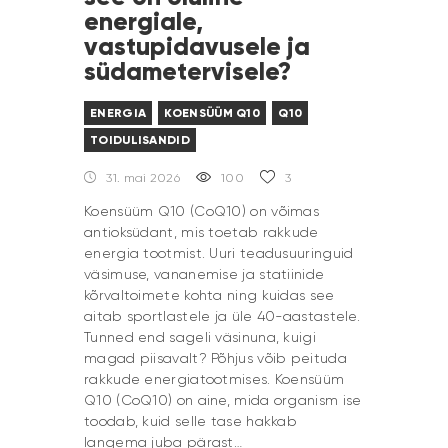
energiale,
vastupidavusele ja
südametervisele?
ENERGIA
KOENSÜÜM Q10
Q10
TOIDULISANDID
31. mai 2026
100
3
Koensüüm Q10 (CoQ10) on võimas
antioksüdant, mis toetab rakkude
energia tootmist. Uuri teadusuuringuid
väsimuse, vananemise ja statiinide
kõrvaltoimete kohta ning kuidas see
aitab sportlastele ja üle 40-aastastele.
Tunned end sageli väsinuna, kuigi
magad piisavalt? Põhjus võib peituda
rakkude energiatootmises. Koensüüm
Q10 (CoQ10) on aine, mida organism ise
toodab, kuid selle tase hakkab
langema juba pärast…